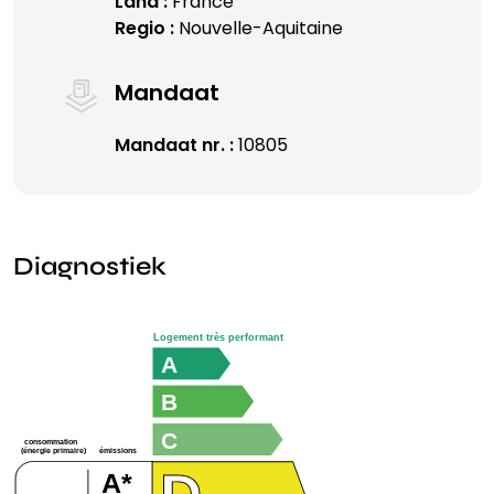
Land :
France
Regio :
Nouvelle-Aquitaine
Mandaat
Mandaat nr. :
10805
Diagnostiek
Logement très performant
A
B
C
consommation
émissions
(énergie primaire)
A*