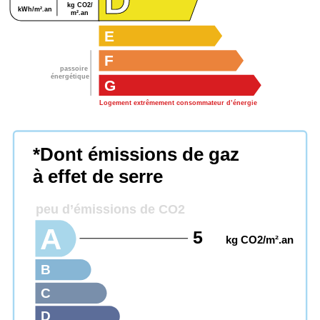
D
kg CO2/
kWh/m².an
m².an
E
F
passoire
énergétique
G
Logement extrêmement consommateur d’énergie
*Dont émissions de gaz
à effet de serre
peu d’émissions de CO2
A
5
kg CO2/m².an
B
C
D