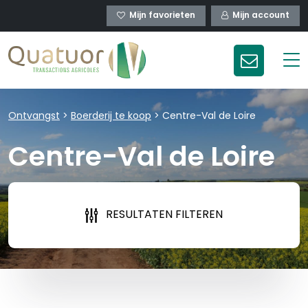
Mijn favorieten
Mijn account
Ontvangst
>
Boerderij te koop
>
Centre-Val de Loire
Centre-Val de Loire
RESULTATEN FILTEREN