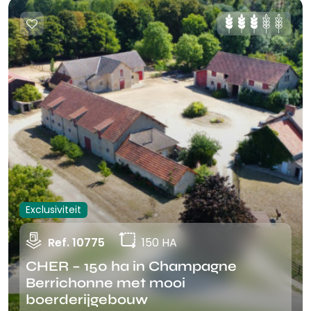
Exclusiviteit
Ref. 10775
150 HA
CHER – 150 ha in Champagne
Berrichonne met mooi
boerderijgebouw