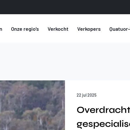
n
Onze regio’s
Verkocht
Verkopers
Quatuor-
22 jul 2025
Overdracht
gespeciali