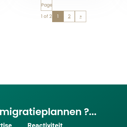
Page
1 of 2
1
2
»
migratieplannen ?...
tise
Reactiviteit