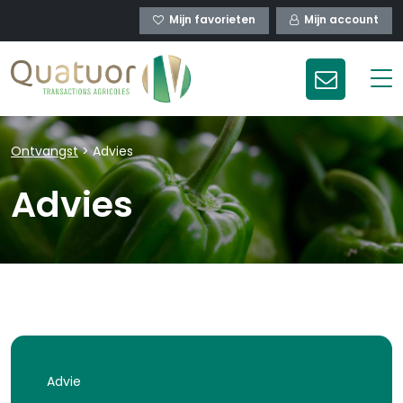
Mijn favorieten
Mijn account
Ontvangst
>
Advies
Advies
Advie