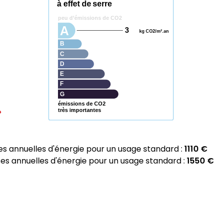
à effet de serre
peu d’émissions de CO2
A
3
kg CO2/m².an
B
C
D
E
F
G
émissions de CO2
très importantes
 annuelles d'énergie pour un usage standard :
1110 €
 annuelles d'énergie pour un usage standard :
1550 €