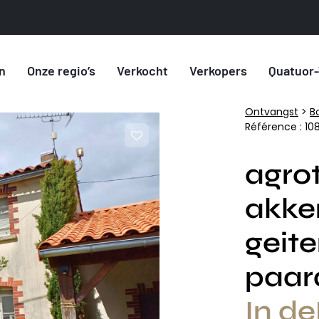
n
Onze regio’s
Verkocht
Verkopers
Quatuor-
Ontvangst
>
B
Référence : 10
agro
akke
geit
paar
In de