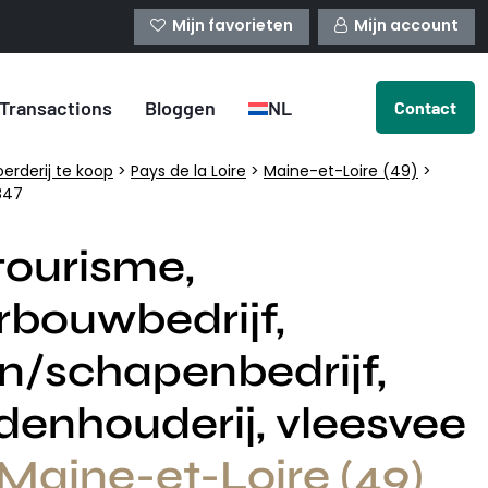
Mijn favorieten
Mijn account
Transactions
Bloggen
NL
Contact
oerderij te koop
>
Pays de la Loire
>
Maine-et-Loire (49)
>
847
tourisme,
rbouwbedrijf,
en/schapenbedrijf,
denhouderij, vleesvee
Maine-et-Loire (49)