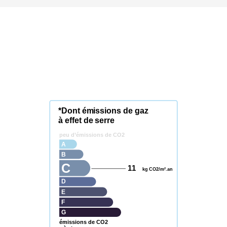
*Dont émissions de gaz
à effet de serre
peu d’émissions de CO2
A
B
C
11
kg CO2/m².an
D
E
F
G
émissions de CO2