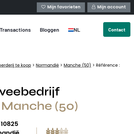
Mijn favorieten
Mijn account
Transactions
Bloggen
NL
Contact
oerderij te koop
>
Normandië
>
Manche (50)
> Référence :
veebedrijf
e Manche (50)
10825
:
mandië