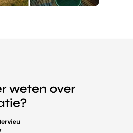
r weten over
atie?
ervieu
r