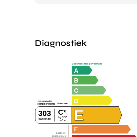
Diagnostiek
Logement très performant
A
B
C
D
consommation
émissions
(énergie primaire)
E
C*
303
kg CO2/
kWh/m².an
m².an
F
passoire
énergétique