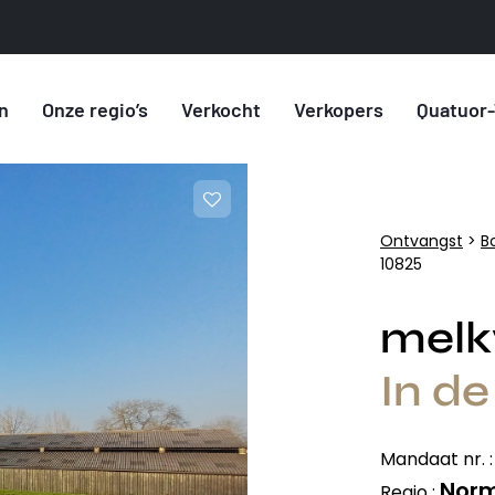
n
Onze regio’s
Verkocht
Verkopers
Quatuor-
Ontvangst
>
B
10825
melk
In d
Mandaat nr. 
Nor
Regio :