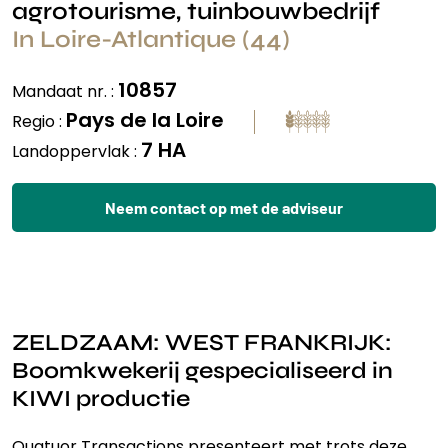
agrotourisme, tuinbouwbedrijf
In Loire-Atlantique (44)
10857
Mandaat nr. :
Pays de la Loire
Regio :
7 HA
Landoppervlak :
Neem contact op met de adviseur
ZELDZAAM: WEST FRANKRIJK:
Boomkwekerij gespecialiseerd in
KIWI productie
Quatuor Transactions presenteert met trots deze