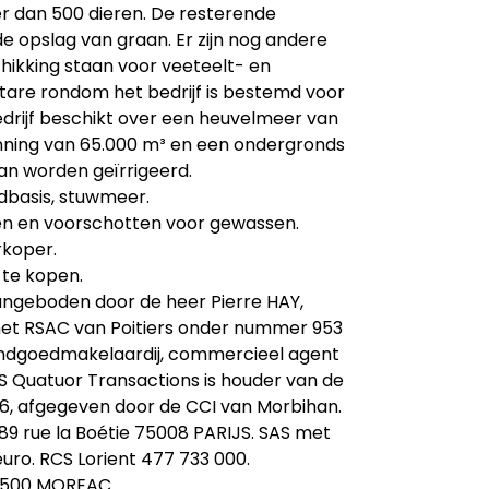
 dan 500 dieren. De resterende
e opslag van graan. Er zijn nog andere
ikking staan voor veeteelt- en
tare rondom het bedrijf is bestemd voor
drijf beschikt over een heuvelmeer van
ing van 65.000 m³ en een ondergronds
n worden geïrrigeerd.
dbasis, stuwmeer.
en en voorschotten voor gewassen.
rkoper.
 te kopen.
ngeboden door de heer Pierre HAY,
 het RSAC van Poitiers onder nummer 953
rendgoedmakelaardij, commercieel agent
uatuor Transactions is houder van de
56, afgegeven door de CCI van Morbihan.
 rue la Boétie 75008 PARIJS. SAS met
uro. RCS Lorient 477 733 000.
56500 MOREAC.