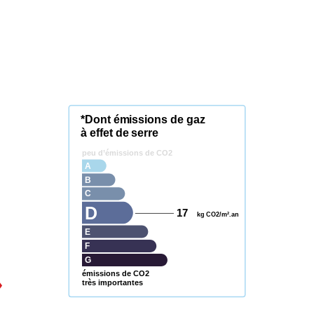
*Dont émissions de gaz
à effet de serre
peu d’émissions de CO2
A
B
C
D
17
kg CO2/m².an
E
F
G
émissions de CO2
très importantes