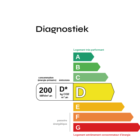
Diagnostiek
Logement très performant
A
B
C
consommation
émissions
(énergie primaire)
D
D*
200
kg CO2/
kWh/m².an
m².an
E
F
passoire
énergétique
G
Logement extrêmement consommateur d’énergie