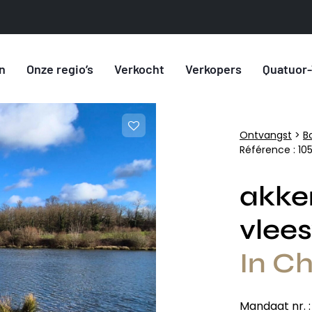
n
Onze regio’s
Verkocht
Verkopers
Quatuor-
Ontvangst
>
B
Référence : 10
akke
vlee
In Ch
Mandaat nr. 