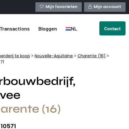
Mijn favorieten
Mijn account
Transactions
Bloggen
NL
Contact
oerderij te koop
>
Nouvelle-Aquitaine
>
Charente (16)
>
571
rbouwbedrijf,
svee
arente (16)
10571
: