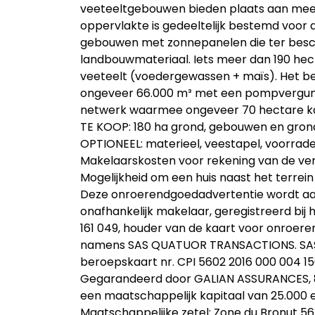
veeteeltgebouwen bieden plaats aan meer
oppervlakte is gedeeltelijk bestemd voor d
gebouwen met zonnepanelen die ter besch
landbouwmateriaal. Iets meer dan 190 hec
veeteelt (voedergewassen + maïs). Het be
ongeveer 66.000 m³ met een pompvergunn
netwerk waarmee ongeveer 70 hectare ka
TE KOOP: 180 ha grond, gebouwen en gron
OPTIONEEL: materieel, veestapel, voorrad
Makelaarskosten voor rekening van de ve
Mogelijkheid om een huis naast het terrein
Deze onroerendgoedadvertentie wordt aa
onafhankelijk makelaar, geregistreerd bij
161 049, houder van de kaart voor onroe
namens SAS QUATUOR TRANSACTIONS. SAS Q
beroepskaart nr. CPI 5602 2016 000 004 1
Gegarandeerd door GALIAN ASSURANCES, 89
een maatschappelijk kapitaal van 25.000 e
Maatschappelijke zetel: Zone du Bronut 