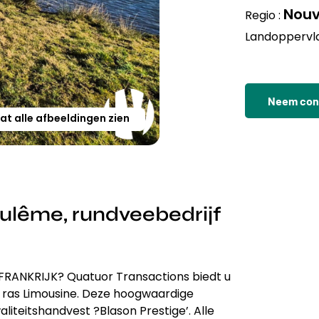
Nouv
Regio :
Landoppervla
Neem cont
at alle afbeeldingen zien
lême, rundveebedrijf
 FRANKRIJK? Quatuor Transactions biedt u
t ras Limousine. Deze hoogwaardige
iteitshandvest ?Blason Prestige’. Alle