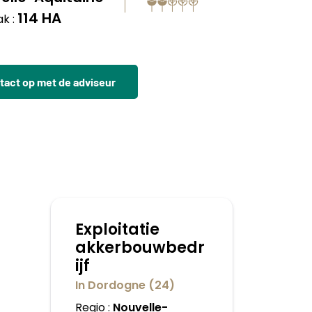
114 HA
k :
act op met de adviseur
Exploitatie
akkerbouwbedr
ijf
In Dordogne (24)
Regio :
Nouvelle-