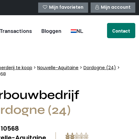
Mijn favorieten
Mijn account
Transactions
Bloggen
NL
Contact
oerderij te koop
>
Nouvelle-Aquitaine
>
Dordogne (24)
>
568
rbouwbedrijf
rdogne (24)
10568
:
elle-Aquitaine