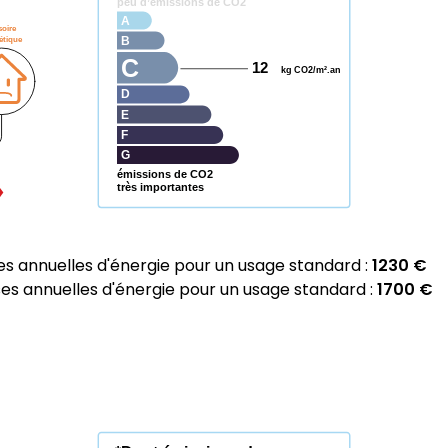
peu d’émissions de CO2
A
soire
étique
B
C
12
kg CO2/m².an
D
E
F
G
émissions de CO2
très importantes
 annuelles d'énergie pour un usage standard :
1230 €
 annuelles d'énergie pour un usage standard :
1700 €