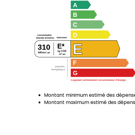
A
B
C
D
consommation
émissions
(énergie primaire)
E
E*
310
kg CO2/
kWh/m².an
m².an
F
passoire
énergétique
G
Logement extrêmement consommateur d’énergie
Montant minimum estimé des dépenses
Montant maximum estimé des dépenses