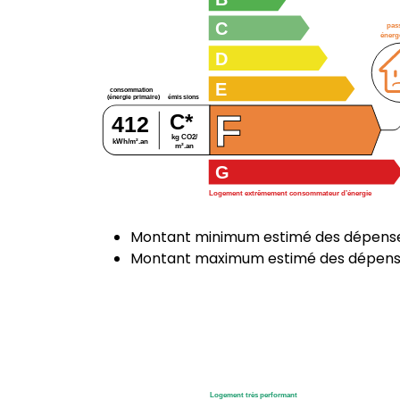
C
pas
énerg
D
E
consommation
émissions
(énergie primaire)
F
C*
412
kg CO2/
kWh/m².an
m².an
G
Logement extrêmement consommateur d’énergie
Montant minimum estimé des dépenses
Montant maximum estimé des dépenses
Logement très performant