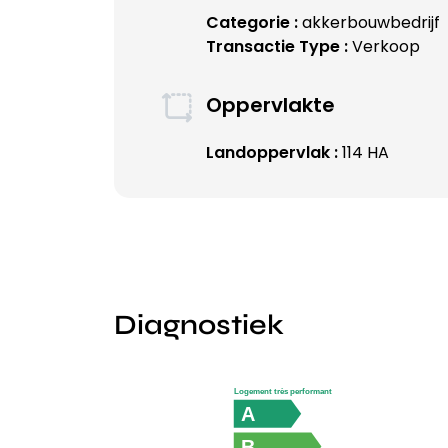
Categorie :
akkerbouwbedrijf
Transactie Type :
Verkoop
Oppervlakte
Landoppervlak :
114 HA
Diagnostiek
Logement très performant
A
B