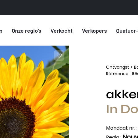
n
Onze regio’s
Verkocht
Verkopers
Quatuor-
Ontvangst
>
B
Référence : 10
akke
In Do
Mandaat nr. 
Nouv
Regio :