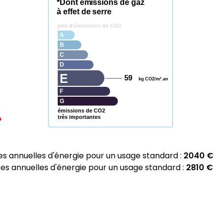
*Dont émissions de gaz
à effet de serre
peu d’émissions de CO2
A
B
C
D
E
59
kg CO2/m².an
F
G
émissions de CO2
très importantes
 annuelles d'énergie pour un usage standard :
2040 €
 annuelles d'énergie pour un usage standard :
2810 €