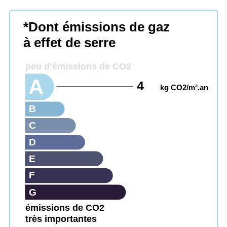
*Dont émissions de gaz
à effet de serre
peu d’émissions de CO2
A
4
kg CO2/m².an
B
C
D
E
F
G
émissions de CO2
très importantes