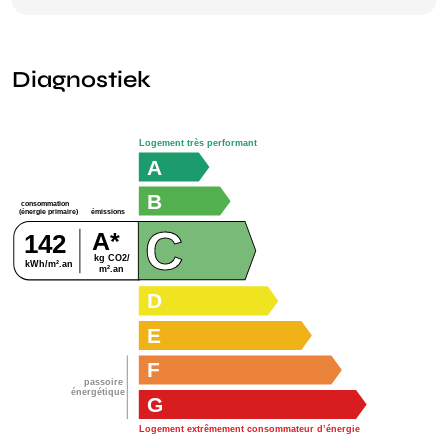
Diagnostiek
Logement très performant
A
B
consommation
émissions
(énergie primaire)
C
A*
142
kg CO2/
kWh/m².an
m².an
D
E
F
passoire
énergétique
G
Logement extrêmement consommateur d’énergie