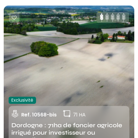
Exclusivité
Ref. 10568-bis
71 HA
Dordogne : 71ha de foncier agricole
irrigué pour investisseur ou