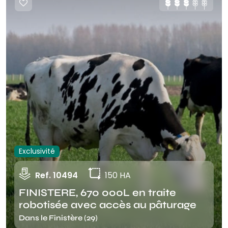
Exclusivité
Ref. 10494
150 HA
FINISTERE, 670 000L en traite
robotisée avec accès au pâturage
Dans le Finistère (29)