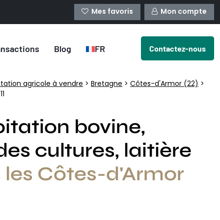
Mes favoris
Mon compte
ansactions
Blog
FR
Contactez-nous
itation agricole à vendre
>
Bretagne
>
Côtes-d'Armor (22)
>
11
itation bovine,
es cultures, laitière
 les Côtes-d'Armor