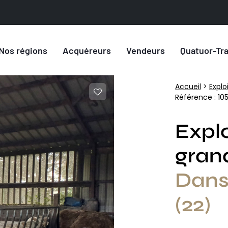
Nos régions
Acquéreurs
Vendeurs
Quatuor-Tr
Accueil
>
Explo
Référence : 105
Explo
grand
Dans
(22)