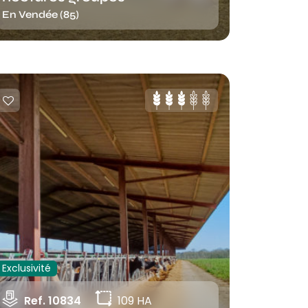
En Vendée (85)
Exclusivité
Ref. 10834
109 HA