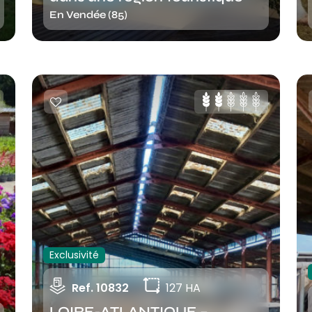
En Vendée (85)
Exclusivité
Ref. 10832
127 HA
LOIRE-ATLANTIQUE –