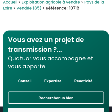
Accueil
>
Exploitation agricole à vendre
>
Pays de la
Loire
>
Vendée (85)
> Référence : 10718
Vous avez un projet de
transmission ?...
Quatuor vous accompagne et
vous apporte
Conseil
Expertise
Réactivité
Rechercher un bien