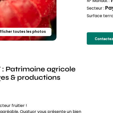
N° Mandat :
Pay
Secteur :
Surface terra
fficher toutes les photos
Contactez 
 Patrimoine agricole
uges & productions
eur fruitier !
agréable, Quatuor vous présente un bien