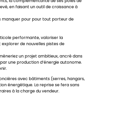
ents, la complémentarité de ses pôles de
vé, en faisant un outil de croissance à
as manquer pour pour tout porteur de
uiticole performante, valoriser la
t explorer de nouvelles pistes de
mèneriez un projet ambitieux, ancré dans
 par une production d’énergie autonome.
nir.
foncières avec bâtiments (serres, hangars,
tion énergétique. La reprise se fera sans
raires à la charge du vendeur.