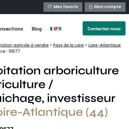
Mes favoris
Mon compte
ansactions
Blog
FR
Contactez-nous
itation agricole à vendre
>
Pays de la Loire
>
Loire-Atlantique
ce : 10677
itation arboriculture
ticulture /
ichage, investisseur
ire-Atlantique (44)