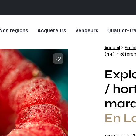
Nos régions
Acquéreurs
Vendeurs
Quatuor-Tr
Accueil
>
Explo
(44)
> Référen
Explo
/ hor
mara
En Lo