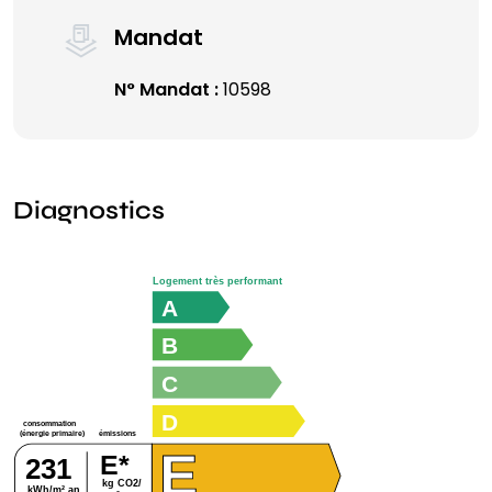
Mandat
N° Mandat :
10598
Diagnostics
Logement très performant
A
B
C
D
consommation
émissions
(énergie primaire)
E
E*
231
kg CO2/
kWh/m².an