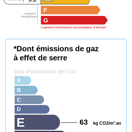
m².an
F
passoire
énergétique
G
Logement extrêmement consommateur d’énergie
*Dont émissions de gaz
à effet de serre
peu d’émissions de CO2
A
B
C
D
E
63
kg CO2/m².an