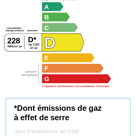
A
B
C
consommation
émissions
(énergie primaire)
D
D*
228
kg CO2/
kWh/m².an
m².an
E
F
passoire
énergétique
G
Logement extrêmement consommateur d’énergie
*Dont émissions de gaz
à effet de serre
peu d’émissions de CO2