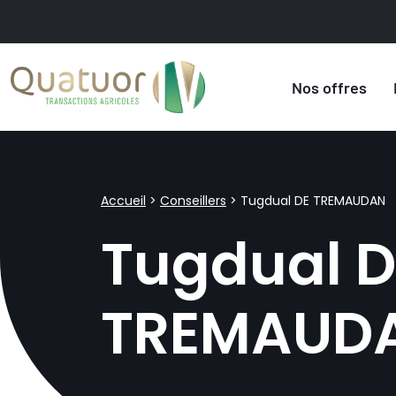
Nos offres
Accueil
>
Conseillers
>
Tugdual DE TREMAUDAN
Tugdual D
TREMAUD