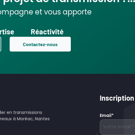
ompagne et vous apporte
rtise
Réactivité
Contactez-nous
Inscription
der en transmissions
Email
*
bureaux à Moréac, Nantes